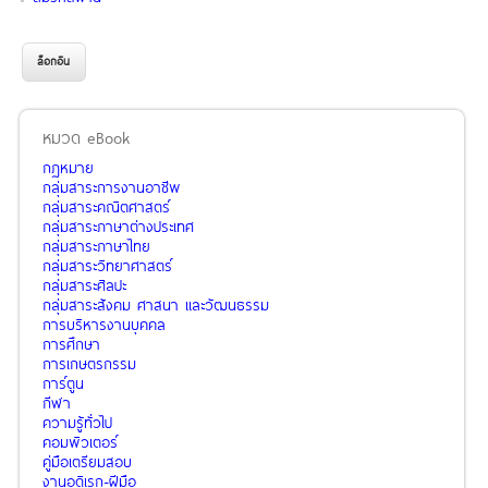
หมวด eBook
กฏหมาย
กลุ่มสาระการงานอาชีพ
กลุ่มสาระคณิตศาสตร์
กลุ่มสาระภาษาต่างประเทศ
กลุ่มสาระภาษาไทย
กลุ่มสาระวิทยาศาสตร์
กลุ่มสาระศิลปะ
กลุ่มสาระสังคม ศาสนา และวัฒนธรรม
การบริหารงานบุคคล
การศึกษา
การเกษตรกรรม
การ์ตูน
กีฬา
ความรู้ทั่วไป
คอมพิวเตอร์
คู่มือเตรียมสอบ
งานอดิเรก-ฝีมือ