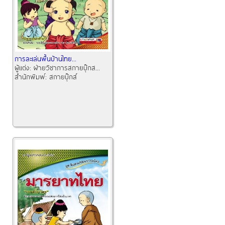
การละเล่นพื้นบ้านไทย...
ผู้แต่ง:
ฝ่ายวิชาการสกายบุ๊กส...
สำนักพิมพ์:
สกายบุ๊กส์