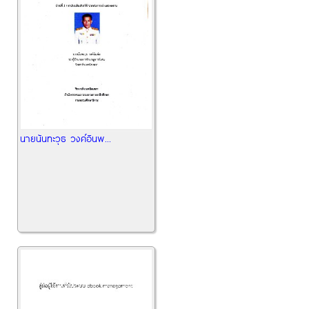
นายนันทะวุธ วงค์อินพ...