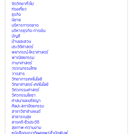
จิตวิทยาทั่วไป
ท่องเที่ยว
ธุรกิจ
นิยาย
บริหารการตลาด
บริหารธุรกิจ-การเงิน
บัญชี
บ้านและสวน
ประวัติศาสตร์
พยากรณ์-โหราศาสตร์
พาณิชยกรรม
ภาษาศาสตร์
วรรณกรรมไทย
วารสาร
วิทยาการเทคโนโลยี
วิทยาศาสตร์-เทคโนโลยี
วิศวกรรมศาสตร์
วิศวกรรมโยธา
ศาสนาและปรัชญา
ศิลปะ-สถาปัตยกรรม
สาขาวิชาช่างยนต์
สาธารณสุข
สารคดี-ชีวประวัติ
สุขภาพ-ความงาม
หนังสืออนุญาติเผยแพร่สำนักพิมพ์