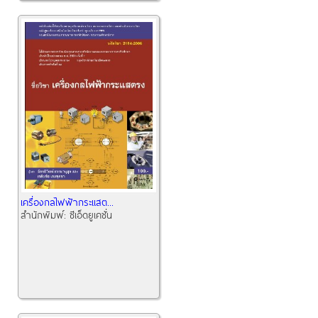
เครื่องกลไฟฟ้ากระแสต...
สำนักพิมพ์:
ซีเอ็ดยูเคชั่น