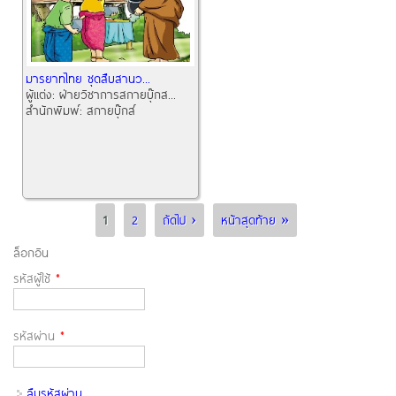
มารยาทไทย ชุดสืบสานว...
ผู้แต่ง:
ฝ่ายวิชาการสกายบุ๊กส...
สำนักพิมพ์:
สกายบุ๊กส์
หน้า
1
2
ถัดไป ›
หน้าสุดท้าย »
ล็อกอิน
รหัสผู้ใช้
*
รหัสผ่าน
*
ลืมรหัสผ่าน